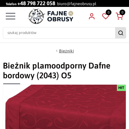
+48 798 722 058
biuro@fajneobrusy.pl
Telefon
0
0
Bieżniki
Bieżnik plamoodporny Dafne
bordowy (2043) O5
HIT