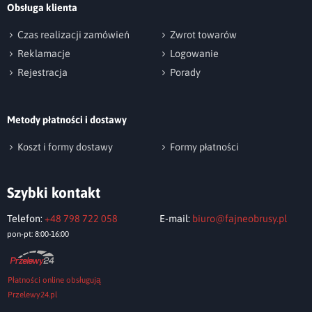
Obsługa klienta
np. Agnieszka z Wrocławia, Mateusz z Gdańska
Czas realizacji zamówień
Zwrot towarów
Reklamacje
Logowanie
Rejestracja
Porady
Metody płatności i dostawy
Wyślij opinię
Koszt i formy dostawy
Formy płatności
Szybki kontakt
Telefon:
+48 798 722 058
E-mail:
biuro@fajneobrusy.pl
pon-pt: 8:00-16:00
Płatności online obsługują
Przelewy24.pl