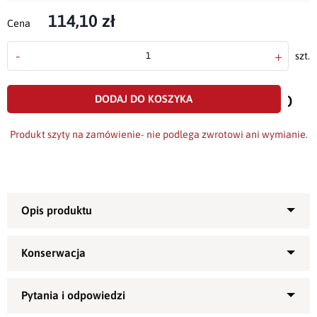
114,10 zł
Cena
-
+
szt.
doda
do
DODAJ DO KOSZYKA
scho
Produkt szyty na zamówienie- nie podlega zwrotowi ani wymianie.
Przepiękny
bieżnik
uszyty z plamoodpornej tkaniny o
2
gramaturze 250/m
.
Polecany na uroczyste okazje, święta lub jako ozdoba stołu
czy ławy - w salonie, jadalni czy ogrodzie, idealna również na