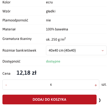
Kolor
ecru
Wzór
gładki
Plamoodporność
nie
Materiał
100% bawełna
2
Gramatura tkaniny
ok. 250 g/m
Rozmiar bankietówek
40x40 cm
(40x40)
Dostępność
dostępne
12,18 zł
Cena
-
+
szt.
doda
do
DODAJ DO KOSZYKA
scho