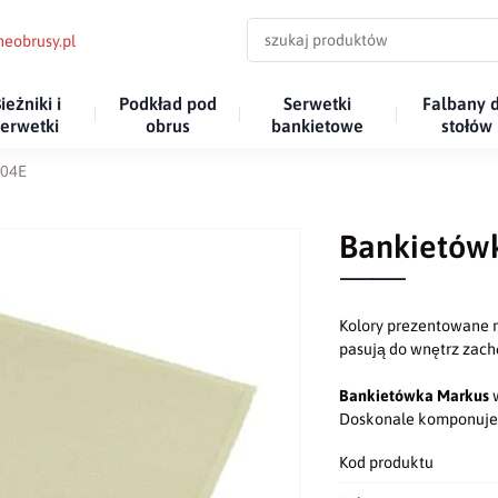
eobrusy.pl
ieżniki i
Podkład pod
Serwetki
Falbany 
serwetki
obrus
bankietowe
stołów
 04E
Bankietówk
Kolory prezentowane n
pasują do wnętrz za
Bankietówka Markus
w
Doskonale komponuje 
Kod produktu