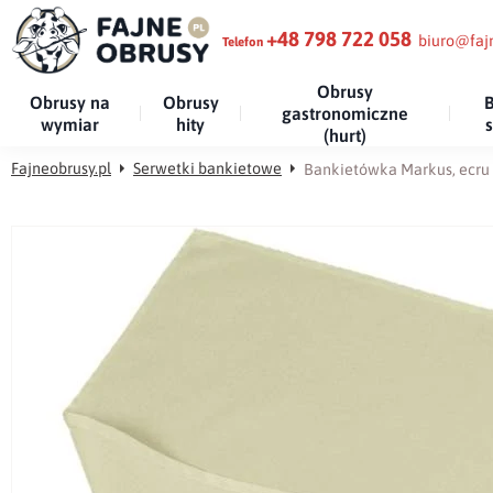
+48 798 722 058
biuro@fajn
Telefon
Obrusy
Obrusy na
Obrusy
B
gastronomiczne
wymiar
hity
(hurt)
Fajneobrusy.pl
Serwetki bankietowe
Bankietówka Markus, ecru