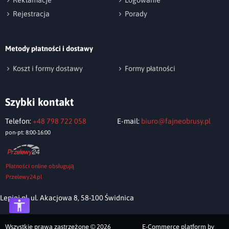
Reklamacje
Logowanie
Rejestracja
Porady
Metody płatności i dostawy
Wyślij opinię
Koszt i formy dostawy
Formy płatności
Szybki kontakt
Telefon:
+48 798 722 058
E-mail:
biuro@fajneobrusy.pl
pon-pt: 8:00-16:00
Płatności online obsługują
Przelewy24.pl
Lepiej.pl, ul. Akacjowa 8, 58-100 Świdnica
Wszystkie prawa zastrzeżone © 2026
E-Commerce platform by