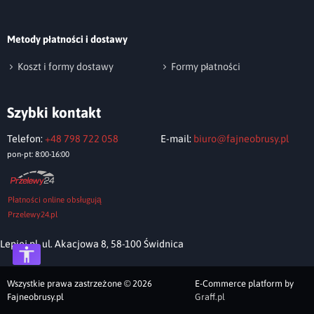
Metody płatności i dostawy
Wyślij opinię
Koszt i formy dostawy
Formy płatności
Szybki kontakt
Telefon:
+48 798 722 058
E-mail:
biuro@fajneobrusy.pl
pon-pt: 8:00-16:00
Płatności online obsługują
Przelewy24.pl
Lepiej.pl, ul. Akacjowa 8, 58-100 Świdnica
Wszystkie prawa zastrzeżone © 2026
E-Commerce platform by
Fajneobrusy.pl
Graff.pl