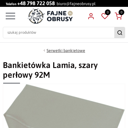
+48 798 722 058
biuro@fajneobrusy.pl
Telefon
0
0
Serwetki bankietowe
Bankietówka Lamia, szary
perłowy 92M