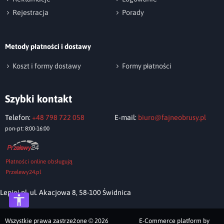
Rejestracja
Porady
Metody płatności i dostawy
Wyślij opinię
Koszt i formy dostawy
Formy płatności
Szybki kontakt
Telefon:
+48 798 722 058
E-mail:
biuro@fajneobrusy.pl
pon-pt: 8:00-16:00
Płatności online obsługują
Przelewy24.pl
Lepiej.pl, ul. Akacjowa 8, 58-100 Świdnica
Wszystkie prawa zastrzeżone © 2026
E-Commerce platform by