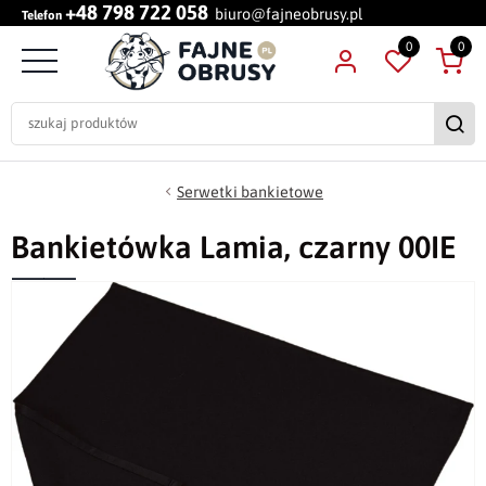
+48 798 722 058
biuro@fajneobrusy.pl
Telefon
0
0
Serwetki bankietowe
Bankietówka Lamia, czarny 00IE