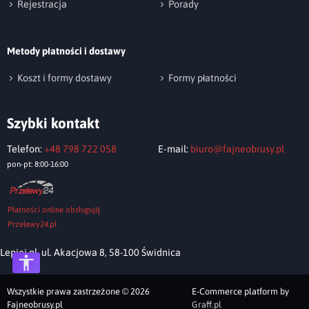
Rejestracja
Porady
Metody płatności i dostawy
Wyślij opinię
Koszt i formy dostawy
Formy płatności
Szybki kontakt
Telefon:
+48 798 722 058
E-mail:
biuro@fajneobrusy.pl
pon-pt: 8:00-16:00
Płatności online obsługują
Przelewy24.pl
Lepiej.pl, ul. Akacjowa 8, 58-100 Świdnica
Wszystkie prawa zastrzeżone © 2026
E-Commerce platform by
Fajneobrusy.pl
Graff.pl