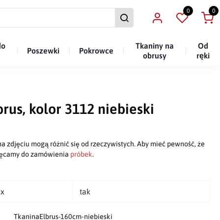
0
0
do
Tkaniny na
Od
Poszewki
Pokrowce
obrusy
ręki
rus, kolor 3112 niebieski
a zdjęciu mogą różnić się od rzeczywistych. Aby mieć pewność, że
chęcamy do zamówienia
próbek
.
ex
tak
TkaninaElbrus-160cm-niebieski