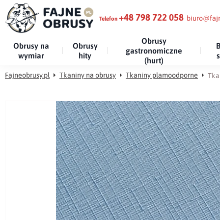
+48 798 722 058
biuro@fajn
Telefon
Obrusy
Obrusy na
Obrusy
B
gastronomiczne
wymiar
hity
(hurt)
Fajneobrusy.pl
Tkaniny na obrusy
Tkaniny plamoodporne
Tka