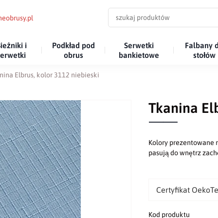
eobrusy.pl
ieżniki i
Podkład pod
Serwetki
Falbany 
serwetki
obrus
bankietowe
stołów
nina Elbrus, kolor 3112 niebieski
Tkanina Elb
Kolory prezentowane n
pasują do wnętrz za
Certyfikat OekoT
Kod produktu