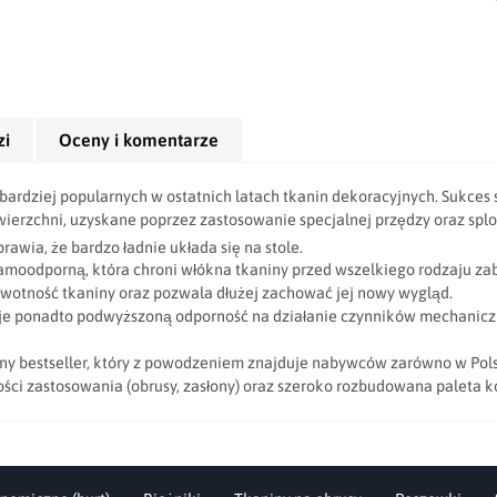
zi
Oceny i komentarze
bardziej popularnych w ostatnich latach tkanin dekoracyjnych. Sukces 
owierzchni, uzyskane poprzez zastosowanie specjalnej przędzy oraz splo
rawia, że bardzo ładnie układa się na stole.
lamoodporną, która chroni włókna tkaniny przed wszelkiego rodzaju za
wotność tkaniny oraz pozwala dłużej zachować jej nowy wygląd.
je ponadto podwyższoną odporność na działanie czynników mechanicznyc
ny bestseller, który z powodzeniem znajduje nabywców zarówno w Polsce
ości zastosowania (obrusy, zasłony) oraz szeroko rozbudowana paleta k