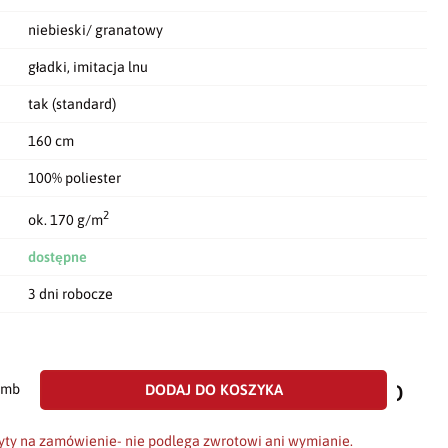
niebieski/ granatowy
gładki, imitacja lnu
tak (standard)
160 cm
100% poliester
2
ok. 170 g/m
dostępne
3 dni robocze
dodaj
do
DODAJ DO KOSZYKA
mb
scho
yty na zamówienie- nie podlega zwrotowi ani wymianie.