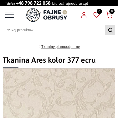
+48 798 722 058
biuro@fajneobrusy.pl
Telefon
0
0
Tkaniny plamoodporne
Tkanina Ares kolor 377 ecru