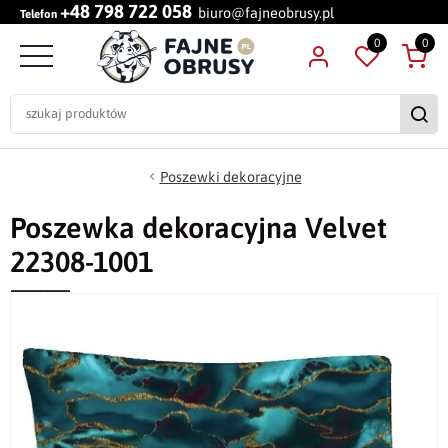
+48 798 722 058
biuro@fajneobrusy.pl
Telefon
0
0
Poszewki dekoracyjne
Poszewka dekoracyjna Velvet
22308-1001