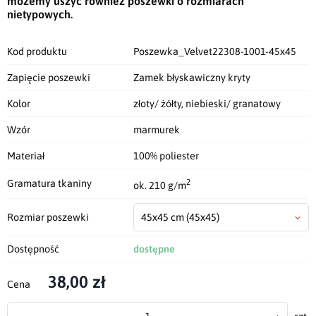
możemy uszyć również poszewki o rozmiarach
nietypowych.
Kod produktu
Poszewka_Velvet22308-1001-45x45
Zapięcie poszewki
Zamek błyskawiczny kryty
Kolor
złoty/ żółty, niebieski/ granatowy
Wzór
marmurek
Materiał
100% poliester
2
Gramatura tkaniny
ok. 210 g/m
Rozmiar poszewki
45x45 cm
(45x45)
Dostępność
dostępne
38,00 zł
Cena