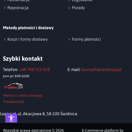
Rejestracja
Porady
Metody płatności i dostawy
Wyślij opinię
Koszt i formy dostawy
Formy płatności
Szybki kontakt
Telefon:
+48 798 722 058
E-mail:
biuro@fajneobrusy.pl
pon-pt: 8:00-16:00
Płatności online obsługują
Przelewy24.pl
Lepiej.pl, ul. Akacjowa 8, 58-100 Świdnica
Wszystkie prawa zastrzeżone © 2026
E-Commerce platform by