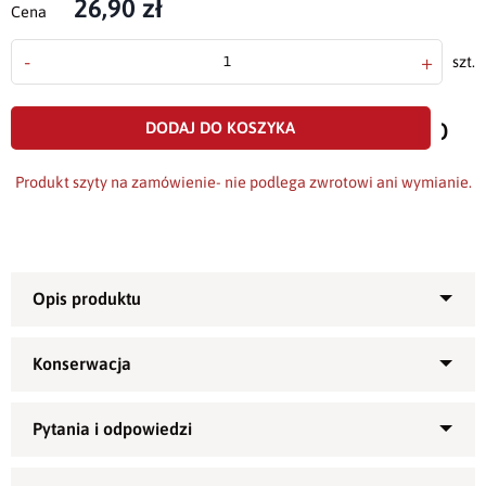
26,90 zł
Cena
-
+
szt.
doda
do
DODAJ DO KOSZYKA
scho
Produkt szyty na zamówienie- nie podlega zwrotowi ani wymianie.
Poszewka dekoracyjna Minos
wykonana z pięknej,
zadrukowanej motywami kwiatowymi tkaniny, gładkiej,
2
matowej i grubej - o gramaturze ok. 230g/m
.
Wykończona zamkiem błyskawicznym krytym. Poszewka
wykonana z wysokiej jakości drukowanej tkaniny