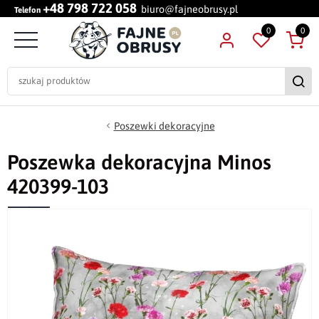
+48 798 722 058
biuro@fajneobrusy.pl
Telefon
0
0
Poszewki dekoracyjne
Poszewka dekoracyjna Minos
420399-103