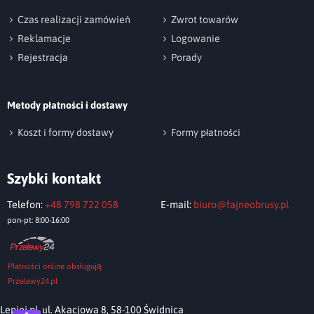
np. Agnieszka z Wrocławia, Mateusz z Gdańska
Czas realizacji zamówień
Zwrot towarów
Reklamacje
Logowanie
Rejestracja
Porady
Metody płatności i dostawy
Wyślij opinię
Koszt i formy dostawy
Formy płatności
Szybki kontakt
Telefon:
+48 798 722 058
E-mail:
biuro@fajneobrusy.pl
pon-pt: 8:00-16:00
Płatności online obsługują
Przelewy24.pl
Lepiej.pl, ul. Akacjowa 8, 58-100 Świdnica