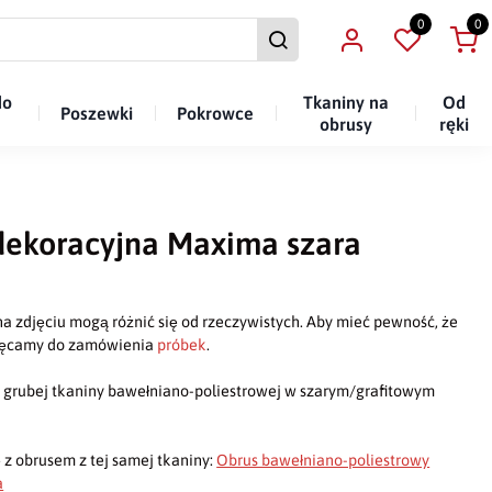
0
0
do
Tkaniny na
Od
Poszewki
Pokrowce
obrusy
ręki
dekoracyjna Maxima szara
a zdjęciu mogą różnić się od rzeczywistych. Aby mieć pewność, że
chęcamy do zamówienia
próbek
.
grubej tkaniny bawełniano-poliestrowej w szarym/grafitowym
 z obrusem z tej samej tkaniny:
Obrus bawełniano-poliestrowy
a