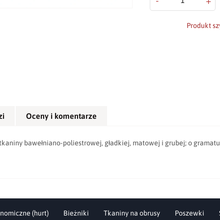
-
+
Produkt sz
zi
Oceny i komentarze
aniny bawełniano-poliestrowej, gładkiej, matowej i grubej; o gramatu
nomiczne (hurt)
Bieżniki
Tkaniny na obrusy
Poszewki