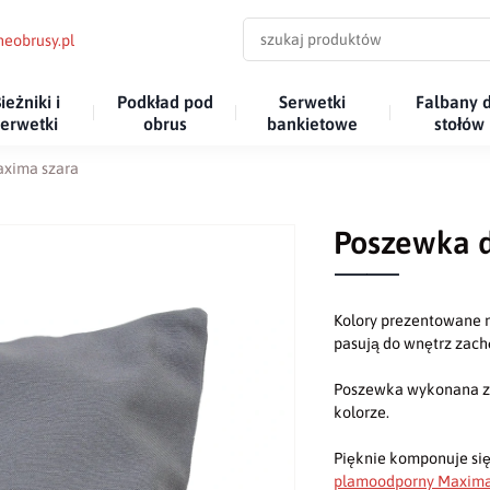
eobrusy.pl
ieżniki i
Podkład pod
Serwetki
Falbany 
serwetki
obrus
bankietowe
stołów
axima szara
Poszewka 
Kolory prezentowane n
pasują do wnętrz za
Poszewka wykonana z 
kolorze.
Pięknie komponuje się
plamoodporny Maxim