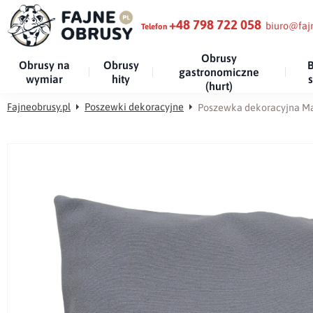
+48 798 722 058
biuro@fajn
Telefon
Obrusy
Obrusy na
Obrusy
B
gastronomiczne
wymiar
hity
(hurt)
Fajneobrusy.pl
Poszewki dekoracyjne
Poszewka dekoracyjna M