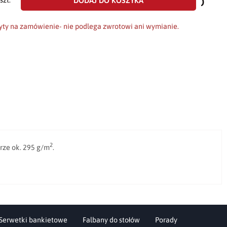
do
DODAJ DO KOSZYKA
szt.
scho
yty na zamówienie- nie podlega zwrotowi ani wymianie.
2
rze ok. 295 g/m
.
Serwetki bankietowe
Falbany do stołów
Porady