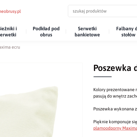
eobrusy.pl
ieżniki i
Podkład pod
Serwetki
Falbany 
serwetki
obrus
bankietowe
stołów
axima ecru
Poszewka 
Kolory prezentowane n
pasują do wnętrz za
Poszewka wykonana z g
Pięknie komponuje się
plamoodporny Maxim