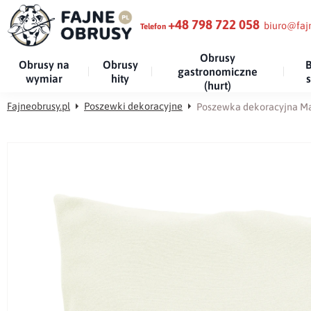
+48 798 722 058
biuro@fajn
Telefon
Obrusy
Obrusy na
Obrusy
B
gastronomiczne
wymiar
hity
(hurt)
Fajneobrusy.pl
Poszewki dekoracyjne
Poszewka dekoracyjna M