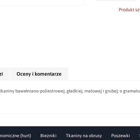
Produkt sz
zi
Oceny i komentarze
aniny bawełniano-poliestrowej, gładkiej, matowej i grubej; o gramatu
nomiczne (hurt)
Bieżniki
Tkaniny na obrusy
Poszewki