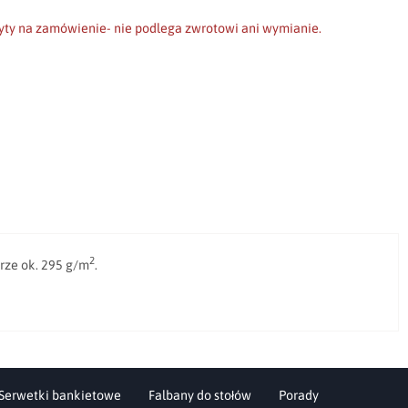
scho
yty na zamówienie- nie podlega zwrotowi ani wymianie.
2
rze ok. 295 g/m
.
Serwetki bankietowe
Falbany do stołów
Porady