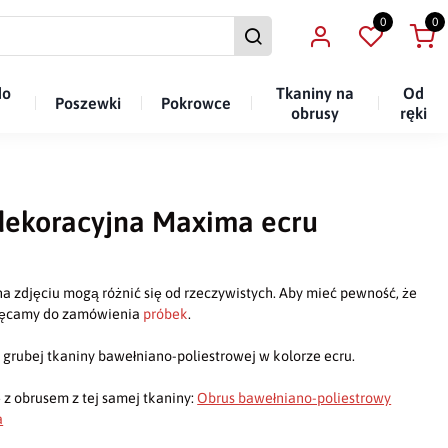
0
0
do
Tkaniny na
Od
Poszewki
Pokrowce
obrusy
ręki
dekoracyjna Maxima ecru
a zdjęciu mogą różnić się od rzeczywistych. Aby mieć pewność, że
chęcamy do zamówienia
próbek
.
rubej tkaniny bawełniano-poliestrowej w kolorze ecru.
 z obrusem z tej samej tkaniny:
Obrus bawełniano-poliestrowy
a