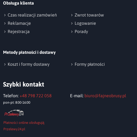
Obsługa klienta
np. Agnieszka z Wrocławia, Mateusz z Gdańska
Czas realizacji zamówień
Zwrot towarów
Reklamacje
Logowanie
Rejestracja
Porady
Metody płatności i dostawy
Wyślij opinię
Koszt i formy dostawy
Formy płatności
Szybki kontakt
Telefon:
+48 798 722 058
E-mail:
biuro@fajneobrusy.pl
pon-pt: 8:00-16:00
Płatności online obsługują
Przelewy24.pl