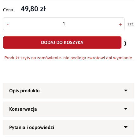
49,80 zł
Cena
-
+
szt.
doda
do
DODAJ DO KOSZYKA
scho
Produkt szyty na zamówienie- nie podlega zwrotowi ani wymianie.
Poszewka dekoracyjna Maxima wykonana jest z wysokiej
jakości tkaniny bawełniano-poliestrowej, gładkiej, matowej i
2
grubej; o gramaturze ok. 295 g/m
.
Zamykanie na zamek błyskawiczny kryty,
Tolerancja wymiaru - +/- 2%.