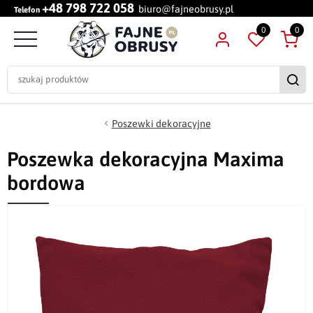
+48 798 722 058
biuro@fajneobrusy.pl
Telefon
0
0
Poszewki dekoracyjne
Poszewka dekoracyjna Maxima
bordowa