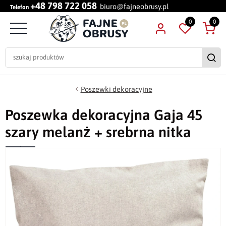
+48 798 722 058
biuro@fajneobrusy.pl
Telefon
0
0
Poszewki dekoracyjne
Poszewka dekoracyjna Gaja 45
szary melanż + srebrna nitka