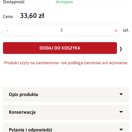
Dostępność
dostępne
33,60 zł
Cena
-
+
szt.
doda
do
DODAJ DO KOSZYKA
scho
Produkt szyty na zamówienie- nie podlega zwrotowi ani wymianie.
Poszewka dekoracyjna Gaja,
kolor szary melanż + srebrna
nitka: