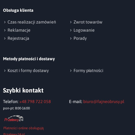
Suszenie mechaniczne - nie suszyć bębnowo
po osnowie ok. 6%),
Obsługa klienta
tolerancja wymiaru po praniu - +/- 2%.
np. Agnieszka z Wrocławia, Mateusz z Gdańska
Czas realizacji zamówień
Zwrot towarów
Reklamacje
Logowanie
Rejestracja
Porady
Metody płatności i dostawy
Wyślij opinię
Koszt i formy dostawy
Formy płatności
Szybki kontakt
Telefon:
+48 798 722 058
E-mail:
biuro@fajneobrusy.pl
pon-pt: 8:00-16:00
Płatności online obsługują
Przelewy24.pl