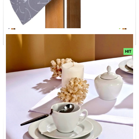
Obrus plamoodporny JB3666-Bikolor
HIT