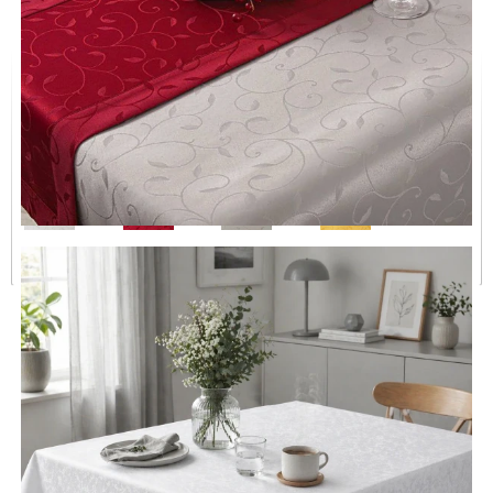
+4
Obrus plamoodporny Dafne