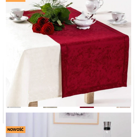
Obrus plamoodporny Marmurek
NOWOŚĆ